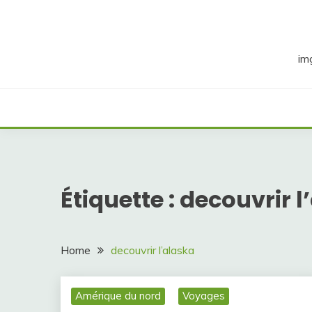
Skip
to
content
im
Étiquette :
decouvrir l
Home
decouvrir l’alaska
Amérique du nord
Voyages