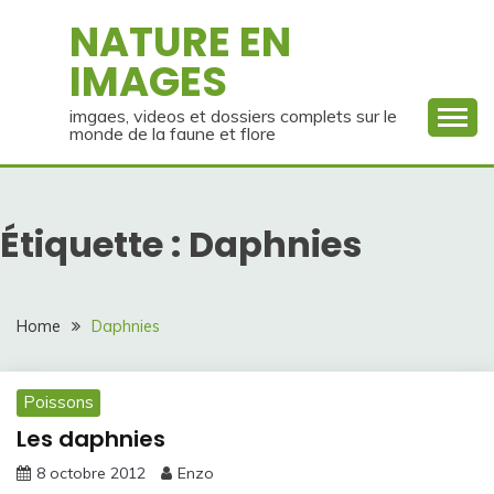
Skip
NATURE EN
to
IMAGES
content
imgaes, videos et dossiers complets sur le
monde de la faune et flore
Étiquette :
Daphnies
Home
Daphnies
Poissons
Les daphnies
8 octobre 2012
Enzo