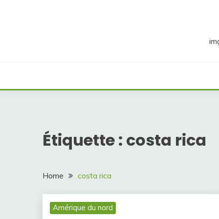
Skip
to
content
im
Étiquette :
costa rica
Home
costa rica
Amérique du nord