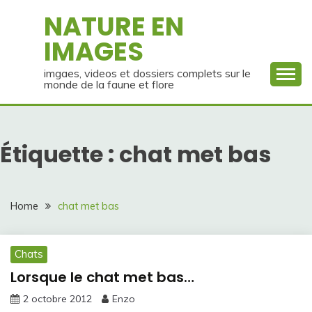
Skip
NATURE EN
to
IMAGES
content
imgaes, videos et dossiers complets sur le
monde de la faune et flore
Étiquette :
chat met bas
Home
chat met bas
Chats
Lorsque le chat met bas…
2 octobre 2012
Enzo