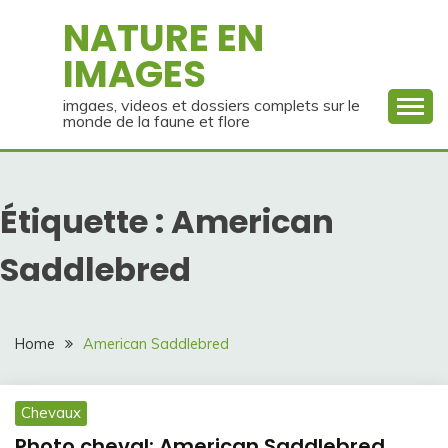
Skip
NATURE EN
to
IMAGES
content
imgaes, videos et dossiers complets sur le
monde de la faune et flore
Étiquette :
American
Saddlebred
Home
American Saddlebred
Chevaux
Photo cheval: American Saddlebred