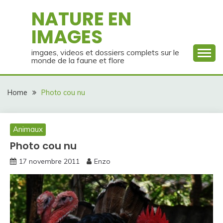
Skip
NATURE EN
to
IMAGES
content
imgaes, videos et dossiers complets sur le
monde de la faune et flore
Home
Photo cou nu
Animaux
Photo cou nu
17 novembre 2011
Enzo