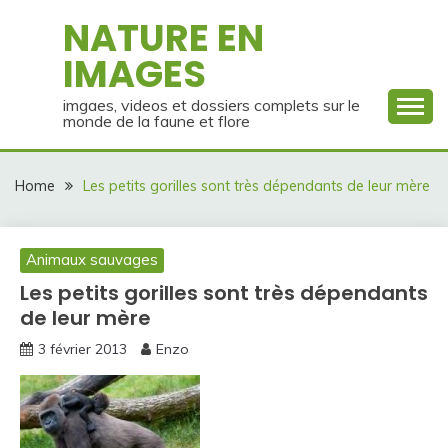
Skip
NATURE EN
to
IMAGES
content
imgaes, videos et dossiers complets sur le
monde de la faune et flore
Home
Les petits gorilles sont très dépendants de leur mère
Animaux sauvages
Les petits gorilles sont très dépendants
de leur mère
3 février 2013
Enzo