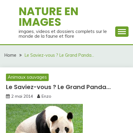
Skip
NATURE EN
to
IMAGES
content
imgaes, videos et dossiers complets sur le
monde de la faune et flore
Home
Le Saviez-vous ? Le Grand Panda…
Animaux sauvages
Le Saviez-vous ? Le Grand Panda…
2 mai 2014
Enzo