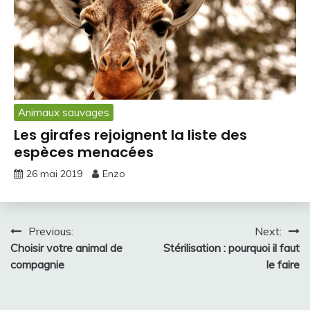
Animaux sauvages
Les girafes rejoignent la liste des
espèces menacées
26 mai 2019
Enzo
Navigation
Previous:
Next:
Choisir votre animal de
Stérilisation : pourquoi il faut
de
compagnie
le faire
l’article