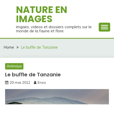
Skip
NATURE EN
to
IMAGES
content
imgaes, videos et dossiers complets sur le
monde de la faune et flore
Home
Le buffle de Tanzanie
Animaux
Le buffle de Tanzanie
20 mai 2012
Enzo