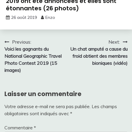
2019 ont été annoncées et elles sont
étonnantes (26 photos)
26 août 2019
Enzo
Navigation
Previous:
Next:
Voici les gagnants du
Un chat amputé a cause du
de
National Geographic Travel
froid obtient des membres
l’article
Photo Contest 2019 (15
bioniques (vidéo)
images)
Laisser un commentaire
Votre adresse e-mail ne sera pas publiée.
Les champs
obligatoires sont indiqués avec
*
Commentaire
*