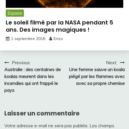
Espace
Le soleil filmé par la NASA pendant 5
ans. Des images magiques !
1 septembre 2016
Enzo
Navigation
Previous:
Next:
Australie : des centaines de
Une femme sauve un koala
de
koalas meurent dans les
piégé par les flammes avec
l’article
incendies qui ont frappé le
avec sa propre chemise
pays
Laisser un commentaire
Votre adresse e-mail ne sera pas publiée.
Les champs