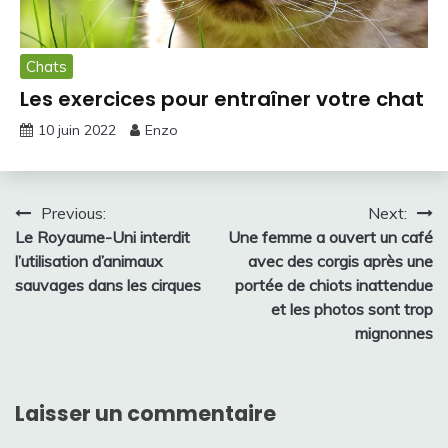
Chats
Les exercices pour entraîner votre chat
10 juin 2022
Enzo
Navigation
Previous:
Next:
Le Royaume-Uni interdit
Une femme a ouvert un café
de
l’utilisation d’animaux
avec des corgis après une
l’article
sauvages dans les cirques
portée de chiots inattendue
et les photos sont trop
mignonnes
Laisser un commentaire