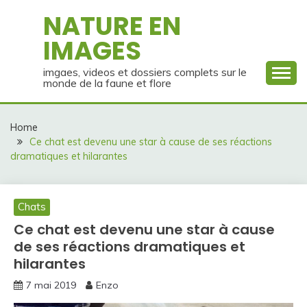
Skip
NATURE EN
to
IMAGES
content
imgaes, videos et dossiers complets sur le
monde de la faune et flore
Home
Ce chat est devenu une star à cause de ses réactions
dramatiques et hilarantes
Chats
Ce chat est devenu une star à cause
de ses réactions dramatiques et
hilarantes
7 mai 2019
Enzo