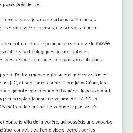
 palais présidentiel.
fférents vestiges, dont certains sont classés
 Ils sont assez dispersés, aussi il vous faudra
it le centre de la ville punique, ou se trouve le
musée
s d’objets archéologiques du site: poteries,
es, des périodes puniques, romaines, musulmanes.
omprend d’autres monuments ou ensembles visitables!
 av. J.-C, et son forum construit par
Jules César
, les
fice gigantesque destiné à l’hygiène du peuple dont
 imaginer sa splendeur sur un volume de 47×22 m
5 mètres de hauteur. Le vestige le plus visité.
et abrite la
villa de la volière,
qui possède une superbe
éâtre
, construit au IIème siècle, détruit par les