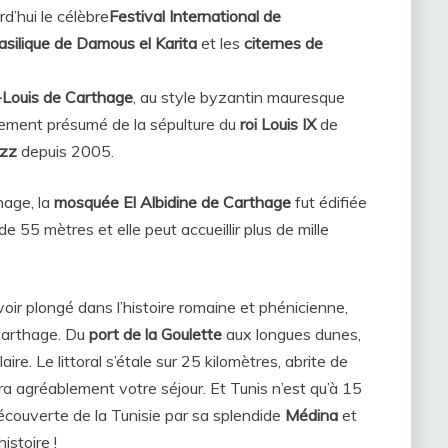
d’hui le célèbre
Festival International de
silique de Damous el Karita
et les
citernes de
-Louis de Carthage
, au style byzantin mauresque
lacement présumé de la sépulture du
roi Louis IX
de
azz
depuis 2005.
hage, la
mosquée El Albidine de Carthage
fut édifiée
e 55 mètres et elle peut accueillir plus de mille
voir plongé dans l’histoire romaine et phénicienne,
 Carthage. Du
port de la Goulette
aux longues dunes,
aire. Le littoral s’étale sur 25 kilomètres, abrite de
ra agréablement votre séjour. Et Tunis n’est qu’à 15
écouverte de la Tunisie par sa splendide
Médina
et
istoire !