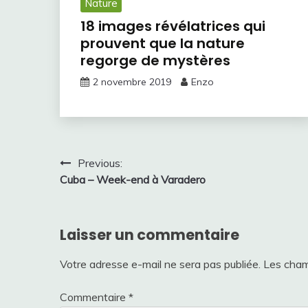
Nature
18 images révélatrices qui
prouvent que la nature
regorge de mystères
2 novembre 2019
Enzo
Navigation
Previous:
Cuba – Week-end à Varadero
de
l’article
Laisser un commentaire
Votre adresse e-mail ne sera pas publiée.
Les cham
Commentaire
*