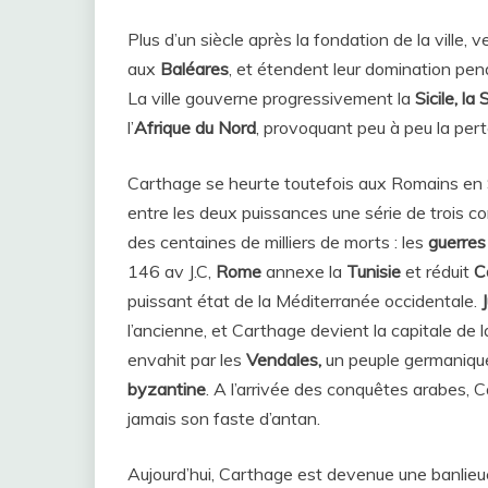
Plus d’un siècle après la fondation de la ville, v
aux
Baléares
, et étendent leur domination pen
La ville gouverne progressivement la
Sicile, la
l’
Afrique du Nord
, provoquant peu à peu la per
Carthage se heurte toutefois aux Romains en S
entre les deux puissances une série de trois con
des centaines de milliers de morts : les
guerres
146 av J.C,
Rome
annexe la
Tunisie
et réduit
C
puissant état de la Méditerranée occidentale.
l’ancienne, et Carthage devient la capitale de l
envahit par les
Vendales,
un peuple germanique 
byzantine
. A l’arrivée des conquêtes arabes, 
jamais son faste d’antan.
Aujourd’hui, Carthage est devenue une banlie