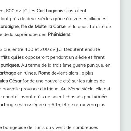
ers 600 av J.C, les
Carthaginois
s’installent
dant près de deux siècles grâce à diverses alliances.
 Sardaigne, l’île de Malte, la Corse
, et la quasi totalité de
te de la suprématie des
Phéniciens
.
icile, entre 400 et 200 av J.C. Débutent ensuite
flits qui les opposeront pendant un siècle et firent
 puniques
. Au terme de la troisième guerre punique, en
arthage
en ruines.
Rome
devient alors le plus
Jules César
fonde une nouvelle cité sur les ruines de
a nouvelle province d’Afrique. Au IVème siècle, elle est
oriental, avant qu’ils ne soient chassés par l’
armée
Carthage est assiégée en 695, et ne retrouvera plus
ue bourgeoise de Tunis ou vivent de nombreuses