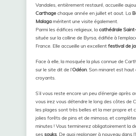
Vandales, entièrement restauré, accueille aujour
Carthage
chaque année en juillet et aout. La
Ba
Malaga
méritent une visite également.
Parmi les édifices religieux, la
cathédrale Saint
située sur la colline de Byrsa, édifiée à l’emp
France. Elle accueille un excellent
festival de j
Face à elle, la mosquée la plus connue de Cart
sur le site dit de l’
Odéon
. Son minaret est haut d
croyants.
S’il vous reste encore un peu d’énergie après a
vous irez vous détendre le long des côtes de
les plages sont très belles et la mer propre et cl
jolies forêts de pins et de mimosa, et complète
minutes ! Vous terminerez obligatoirement la d
ses
souks
. De quoi replonger à nouveau dans l’h