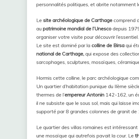
personnalités politiques, et abrite notamment le
Le
site archéologique de Carthage
comprend di
au
patrimoine mondial de l’Unesco
depuis 1979.
organiser votre visite pour découvrir l’essentiel.
Le site est dominé par la
colline de Birsa
qui éta
national de Carthage,
qui expose des collection
sarcophages, sculptures, mosaïques, céramiqu
Hormis cette colline, le parc archéologique c
Un quartier d’habitation punique du IIème siècle
thermes de l’
empereur Antonin
142-162, un édi
il ne subsiste que le sous sol, mais qui laisse
supporté par 8 grandes colonnes de granit de 1
Le quartier des villas romaines est intéressant 
une mosaïque qui autrefois pavait la cour. Le
th