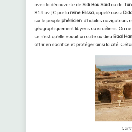
avec la découverte de
Sidi Bou Saïd
ou de
Tun
814 av J.C par la
reine Elissa,
appelé aussi
Dido
sur le peuple
phénicien
, d’habiles navigateurs 
géographiquement libyens ou israéliens. On ne s
ce n’est qu’elle vouait un culte au dieu
Baal Ha
offrir en sacrifice et protéger ainsi la cité. C’é
Cart