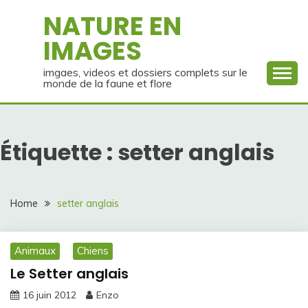
Skip
NATURE EN
to
IMAGES
content
imgaes, videos et dossiers complets sur le
monde de la faune et flore
Étiquette :
setter anglais
Home
setter anglais
Animaux
Chiens
Le Setter anglais
16 juin 2012
Enzo