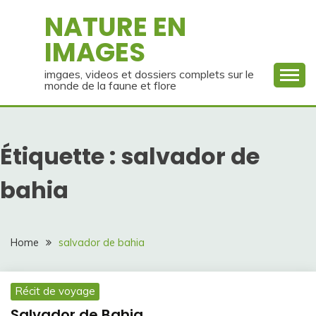
Skip
NATURE EN
to
IMAGES
content
imgaes, videos et dossiers complets sur le
monde de la faune et flore
Étiquette :
salvador de
bahia
Home
salvador de bahia
Récit de voyage
Salvador de Bahia