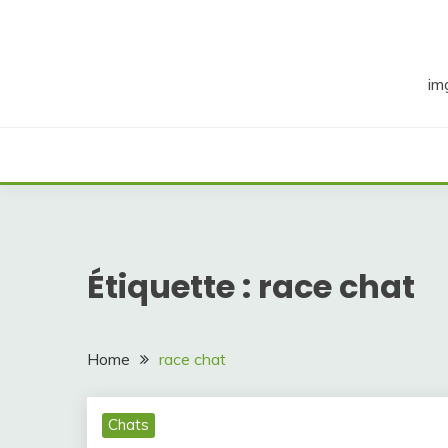
Skip
to
content
im
Étiquette :
race chat
Home
race chat
Chats