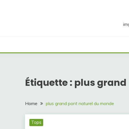
Skip
to
content
im
Étiquette :
plus grand
Home
plus grand pont naturel du monde
Tops