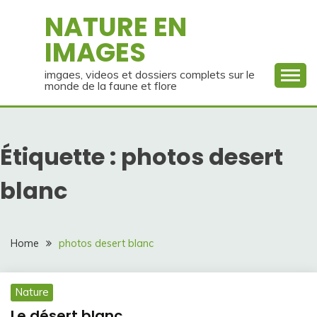
Skip
NATURE EN
to
IMAGES
content
imgaes, videos et dossiers complets sur le
monde de la faune et flore
Étiquette :
photos desert
blanc
Home
photos desert blanc
Nature
Le désert blanc