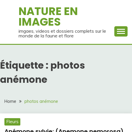
Skip
NATURE EN
to
IMAGES
content
imgaes, videos et dossiers complets sur le
monde de la faune et flore
Étiquette :
photos
anémone
Home
photos anémone
Fleurs
Anémone sylvie: (Anemone nemorosa)