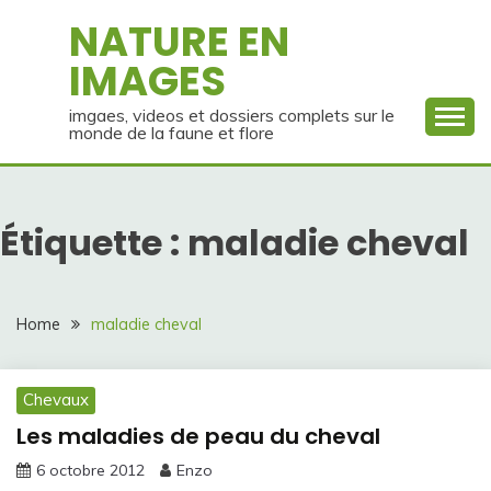
Skip
NATURE EN
to
IMAGES
content
imgaes, videos et dossiers complets sur le
monde de la faune et flore
Étiquette :
maladie cheval
Home
maladie cheval
Chevaux
Les maladies de peau du cheval
6 octobre 2012
Enzo