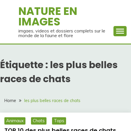
Skip
NATURE EN
to
IMAGES
content
imgaes, videos et dossiers complets sur le
monde de la faune et flore
Étiquette :
les plus belles
races de chats
Home
les plus belles races de chats
Animaux
Chats
Tops
TOP 10 des plus belles races de chats