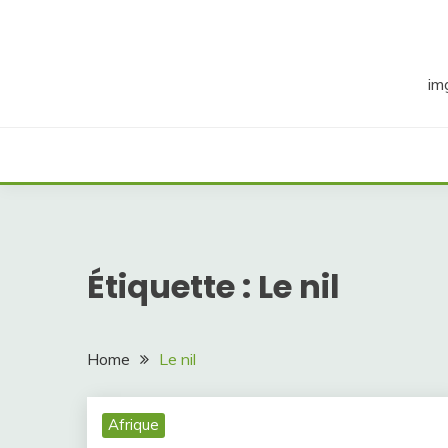
Skip
to
content
im
Étiquette :
Le nil
Home
Le nil
Afrique