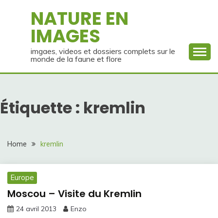
Skip
NATURE EN
to
IMAGES
content
imgaes, videos et dossiers complets sur le
monde de la faune et flore
Étiquette :
kremlin
Home
kremlin
Europe
Moscou – Visite du Kremlin
24 avril 2013
Enzo