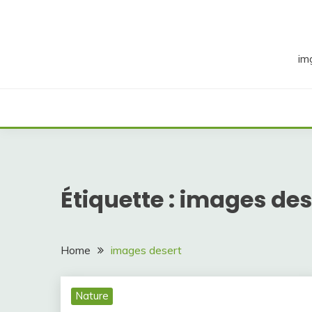
Skip
to
content
im
Étiquette :
images des
Home
images desert
Nature