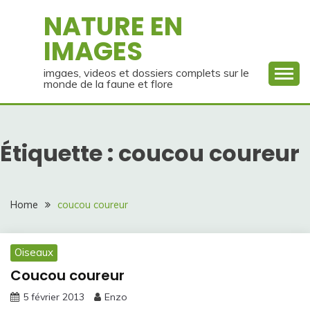
Skip
NATURE EN
to
IMAGES
content
imgaes, videos et dossiers complets sur le
monde de la faune et flore
Étiquette :
coucou coureur
Home
coucou coureur
Oiseaux
Coucou coureur
5 février 2013
Enzo