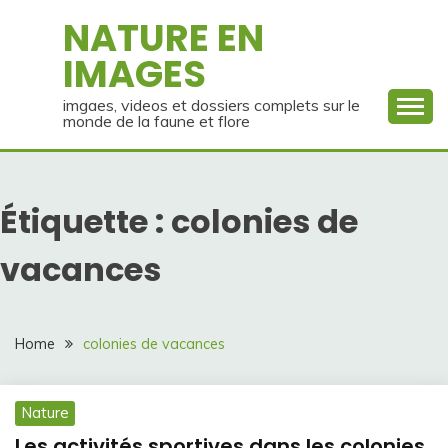
Skip
NATURE EN
to
IMAGES
content
imgaes, videos et dossiers complets sur le
monde de la faune et flore
Étiquette :
colonies de
vacances
Home
colonies de vacances
Nature
Les activités sportives dans les colonies