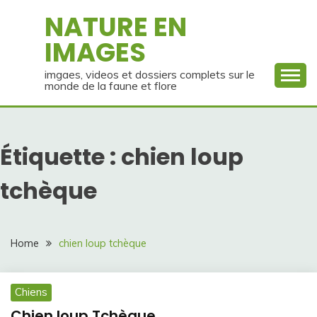
Skip
NATURE EN
to
IMAGES
content
imgaes, videos et dossiers complets sur le
monde de la faune et flore
Étiquette :
chien loup
tchèque
Home
chien loup tchèque
Chiens
Chien loup Tchèque