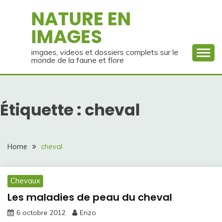
Skip
NATURE EN
to
IMAGES
content
imgaes, videos et dossiers complets sur le
monde de la faune et flore
Étiquette :
cheval
Home
cheval
Chevaux
Les maladies de peau du cheval
6 octobre 2012
Enzo