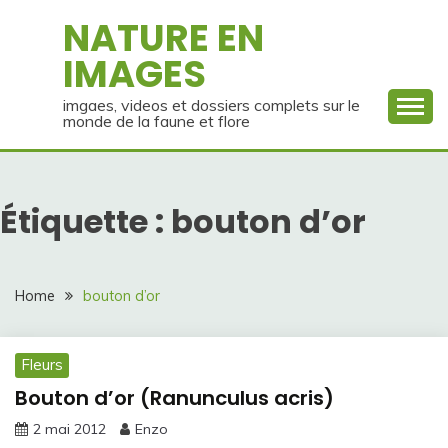
Skip
NATURE EN
to
IMAGES
content
imgaes, videos et dossiers complets sur le
monde de la faune et flore
Étiquette :
bouton d’or
Home
bouton d’or
Fleurs
Bouton d’or (Ranunculus acris)
2 mai 2012
Enzo