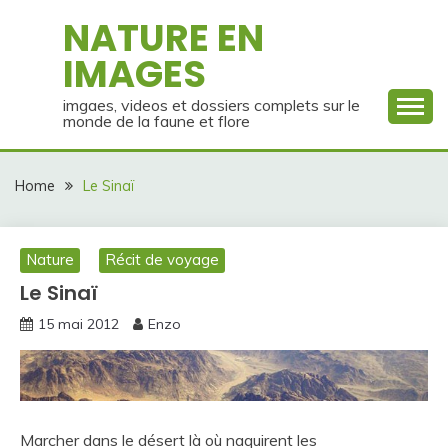
Skip
NATURE EN
to
IMAGES
content
imgaes, videos et dossiers complets sur le
monde de la faune et flore
Home
Le Sinaï
Nature
Récit de voyage
Le Sinaï
15 mai 2012
Enzo
Marcher dans le désert là où naquirent les