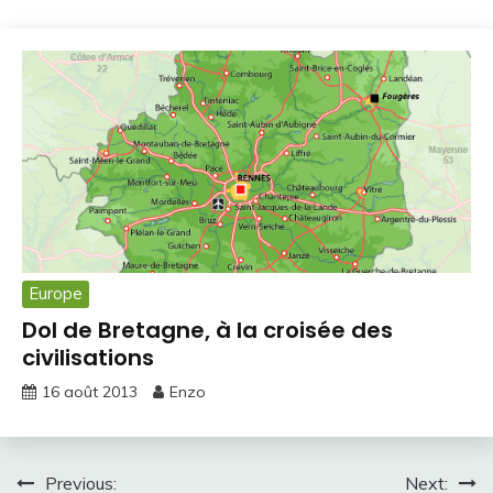
Europe
Dol de Bretagne, à la croisée des
civilisations
16 août 2013
Enzo
Navigation
Previous:
Next: