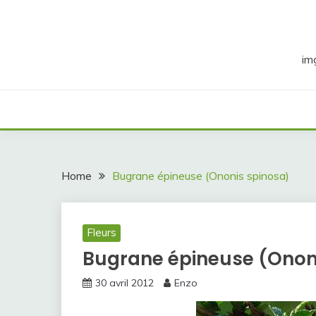
Skip
to
content
im
Home
Bugrane épineuse (Ononis spinosa)
Fleurs
Bugrane épineuse (Onon
30 avril 2012
Enzo