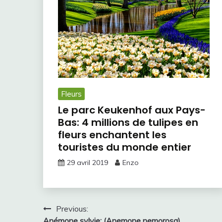
Fleurs
Le parc Keukenhof aux Pays-
Bas: 4 millions de tulipes en
fleurs enchantent les
touristes du monde entier
29 avril 2019
Enzo
Navigation
Previous:
Anémone sylvie: (Anemone nemorosa)